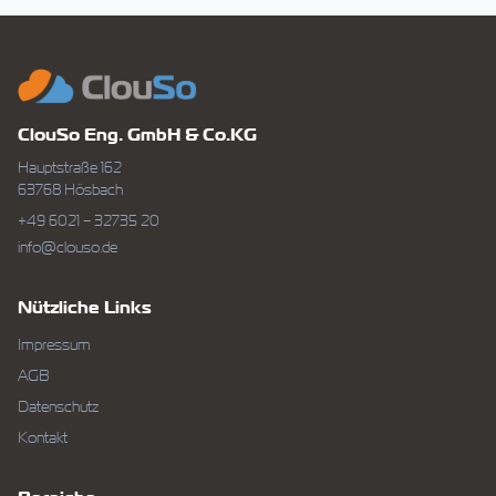
ClouSo Eng. GmbH & Co.KG
Hauptstraße 162
63768 Hösbach
+49 6021 – 32735 20
info@clouso.de
Nützliche Links
Impressum
AGB
Datenschutz
Kontakt