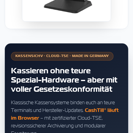
KASSENSICHV · CLOUD-TSE · MADE IN GERMANY
Kassieren ohne teure
Spezial-Hardware – aber mit
voller Gesetzeskonformität
Klassische Kassensysteme binden euch an teure
+
Terminals und Hersteller-Updates.
CashTill
läuft
im Browser
– mit zertifizierter Cloud-TSE,
revisionssicherer Archivierung und modularer