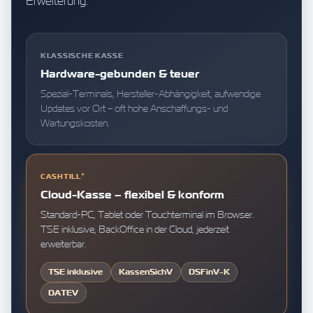
Erweiterung.
KLASSISCHE KASSE
Hardware-gebunden & teuer
Spezial-Terminals, Hersteller-Abhängigkeit, aufwendige
Updates vor Ort – oft hohe Anschaffungs- und
Wartungskosten.
+
CASHTILL
Cloud-Kasse – flexibel & konform
Standard-PC, Tablet oder Touchterminal im Browser.
TSE inklusive, BackOffice in der Cloud, jederzeit
erweiterbar.
TSE inklusive
KassenSichV
DSFinV-K
DATEV