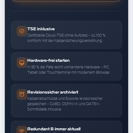
TSE inklusive
Zertifizierte Cloud-TSE ohne Aufpreis – zu 100 %
konform mit der Kassensicherungsverordnung.
Hardware-frei starten
In 90 % der Fälle reicht vorhandene Hardware – PC,
Tablet oder Touchterminal mit modernem Browser.
Revisionssicher archiviert
Kassenabschlüsse und Exporte revisionssicher
gespeichert – GoBD, DSFinV-K und DATEV-
Schnittstelle inklusive.
Redundant & immer aktuell