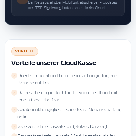
Bei Netzausfall über Mobilfunk absicherbar – Updates
und TSE-Signierung laufen zentral in der Cloud.
VORTEILE
Vorteile unserer CloudKasse
Direkt startbereit und branchenunabhängig für jede
Branche nutzbar
Datensicherung in der Cloud – von überall und mit
jedem Gerät abrufbar
Geräteunabhängigkeit – keine teure Neuanschaffung
nötig
Jederzeit schnell erweiterbar (Nutzer, Kassen)